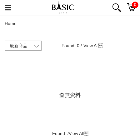
0
Home
Found: 0 /
View All

查無資料
Found: /
View All
