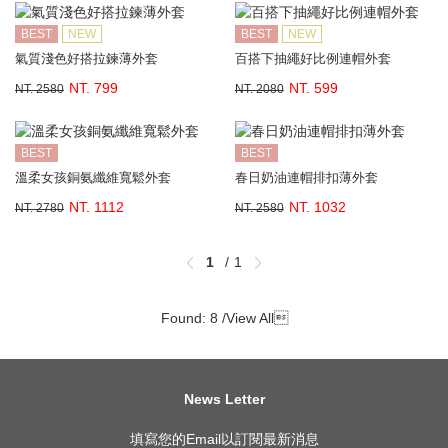
BEST
NEW
BEST
NEW
氣質淺色好搭拉鍊薄外套
百搭下抽繩好比例連帽外套
NT. 799
NT. 599
NT. 2580
NT. 2080
BEST
BEST
溫柔女孩銅氨纖維寬鬆外套
春日奶油連帽排扣薄外套
NT. 1112
NT. 1032
NT. 2780
NT. 2580
1
1
Found: 8 /
View All

News Letter
填寫您的Email以訂閱最新消息