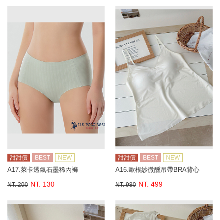
甜甜價
BEST
NEW
甜甜價
BEST
NEW
A17.萊卡透氣石墨稀內褲
A16.歐根紗微醺吊帶BRA背心
NT. 130
NT. 499
NT. 200
NT. 980