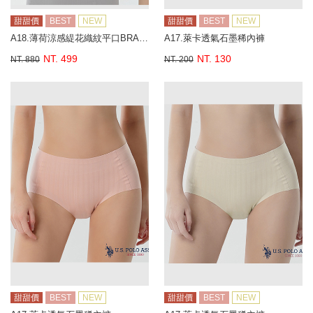
甜甜價
BEST
NEW
甜甜價
BEST
NEW
A18.薄荷涼感緹花織紋平口BRA背心
A17.萊卡透氣石墨稀內褲
NT. 499
NT. 130
NT. 880
NT. 200
甜甜價
BEST
NEW
甜甜價
BEST
NEW