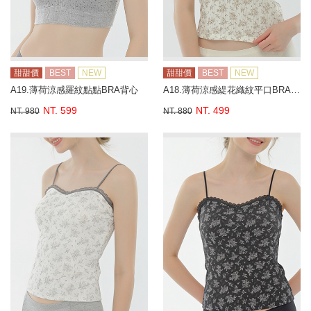
甜甜價
BEST
NEW
甜甜價
BEST
NEW
A19.薄荷涼感羅紋點點BRA背心
A18.薄荷涼感緹花織紋平口BRA背心
NT. 599
NT. 499
NT. 980
NT. 880