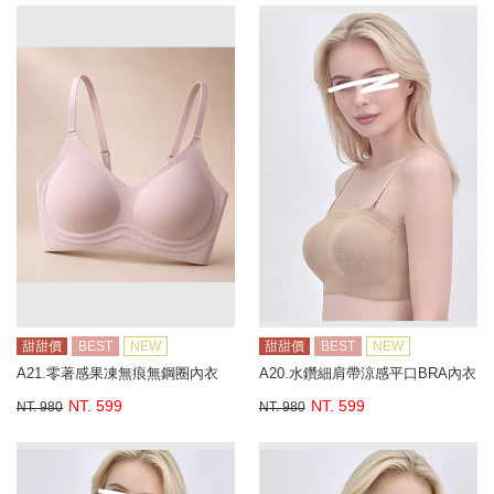
甜甜價
BEST
NEW
甜甜價
BEST
NEW
A21.零著感果凍無痕無鋼圈內衣
A20.水鑽細肩帶涼感平口BRA內衣
NT. 599
NT. 599
NT. 980
NT. 980