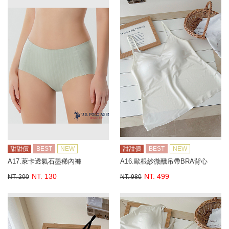
甜甜價
BEST
NEW
甜甜價
BEST
NEW
A17.萊卡透氣石墨稀內褲
A16.歐根紗微醺吊帶BRA背心
NT. 130
NT. 499
NT. 200
NT. 980