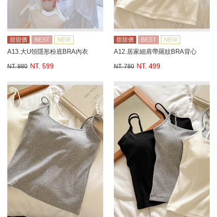
甜甜價
BEST
NEW
甜甜價
BEST
NEW
A13.大U領隱形粉底BRA內衣
A12.居家細肩帶羅紋BRA背心
NT. 599
NT. 499
NT. 980
NT. 780