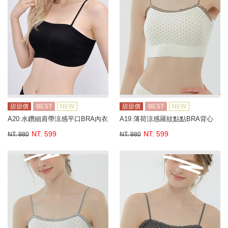
甜甜價
BEST
NEW
甜甜價
BEST
NEW
A20.水鑽細肩帶涼感平口BRA內衣
A19.薄荷涼感羅紋點點BRA背心
NT. 599
NT. 599
NT. 980
NT. 980