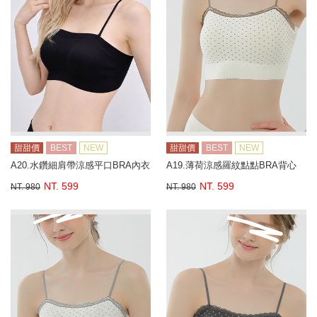
甜甜價
BEST
NEW
甜甜價
BEST
NEW
A20.水鑽細肩帶涼感平口BRA內衣
A19.薄荷涼感羅紋點點BRA背心
NT. 599
NT. 599
NT. 980
NT. 980