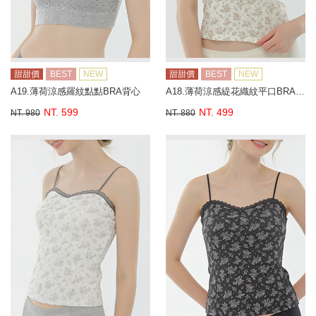
甜甜價
BEST
NEW
甜甜價
BEST
NEW
A19.薄荷涼感羅紋點點BRA背心
A18.薄荷涼感緹花織紋平口BRA背心
NT. 599
NT. 499
NT. 980
NT. 880