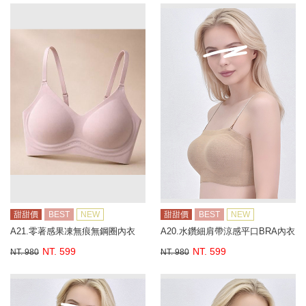
甜甜價
BEST
NEW
甜甜價
BEST
NEW
A21.零著感果凍無痕無鋼圈內衣
A20.水鑽細肩帶涼感平口BRA內衣
NT. 599
NT. 599
NT. 980
NT. 980