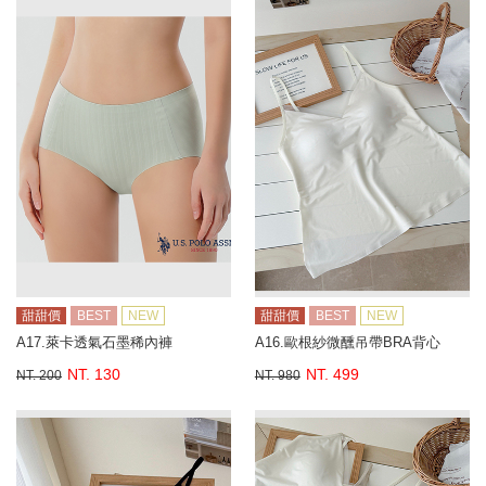
甜甜價
BEST
NEW
甜甜價
BEST
NEW
A17.萊卡透氣石墨稀內褲
A16.歐根紗微醺吊帶BRA背心
NT. 130
NT. 499
NT. 200
NT. 980