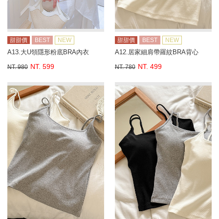
甜甜價
BEST
NEW
甜甜價
BEST
NEW
A13.大U領隱形粉底BRA內衣
A12.居家細肩帶羅紋BRA背心
NT. 599
NT. 499
NT. 980
NT. 780