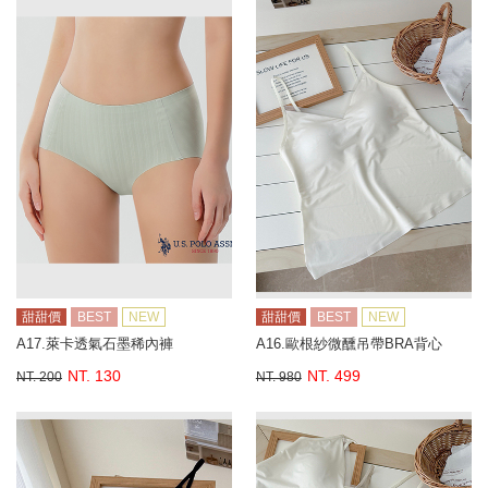
甜甜價
BEST
NEW
甜甜價
BEST
NEW
A17.萊卡透氣石墨稀內褲
A16.歐根紗微醺吊帶BRA背心
NT. 130
NT. 499
NT. 200
NT. 980