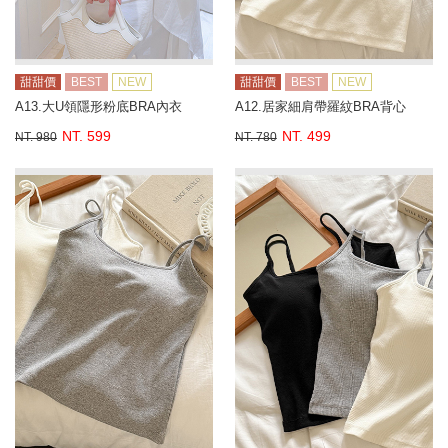
甜甜價
BEST
NEW
甜甜價
BEST
NEW
A13.大U領隱形粉底BRA內衣
A12.居家細肩帶羅紋BRA背心
NT. 599
NT. 499
NT. 980
NT. 780