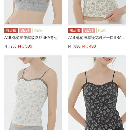
甜甜價
BEST
NEW
甜甜價
BEST
NEW
A19.薄荷涼感羅紋點點BRA背心
A18.薄荷涼感緹花織紋平口BRA背心
NT. 599
NT. 499
NT. 980
NT. 880