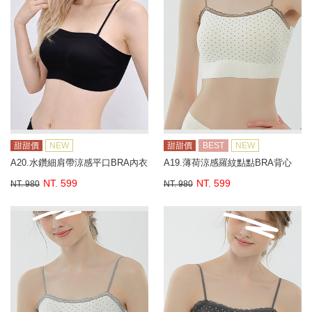
甜甜價
NEW
甜甜價
BEST
NEW
A20.水鑽細肩帶涼感平口BRA內衣
A19.薄荷涼感羅紋點點BRA背心
NT. 599
NT. 599
NT. 980
NT. 980