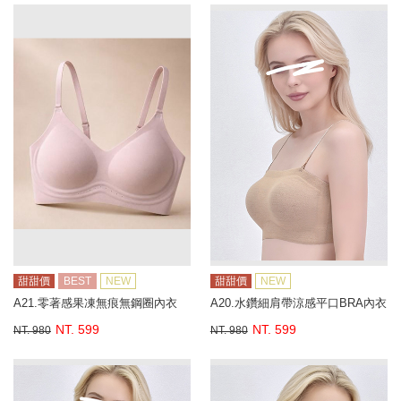
甜甜價
BEST
NEW
甜甜價
NEW
A21.零著感果凍無痕無鋼圈內衣
A20.水鑽細肩帶涼感平口BRA內衣
NT. 599
NT. 599
NT. 980
NT. 980