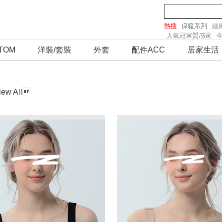
熱搜
保暖系列
細
人氣冠軍質感家
TOM
洋裝/套裝
外套
配件ACC
居家生活
iew All
