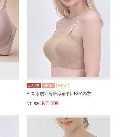
甜甜價
BEST
NEW
A20.水鑽細肩帶涼感平口BRA內衣
NT. 599
NT. 980