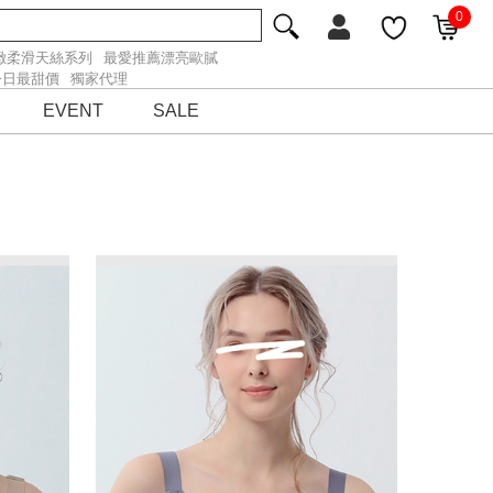
0
緻柔滑天絲系列
最愛推薦漂亮歐膩
今日最甜價
獨家代理
EVENT
SALE