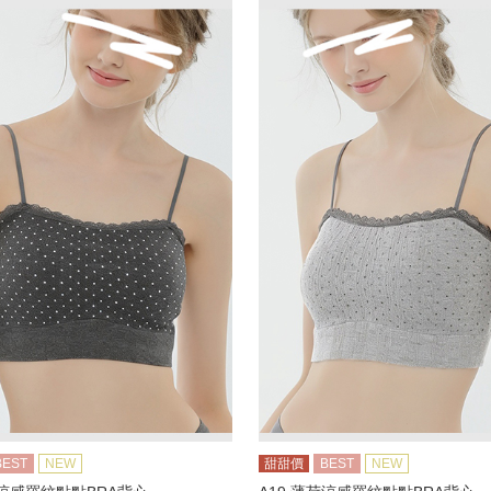
BEST
NEW
甜甜價
BEST
NEW