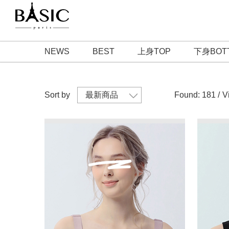
NEWS
BEST
上身TOP
下身BOT
Sort by
Found: 181 /
V