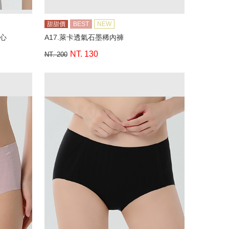
甜甜價
BEST
NEW
背心
A17.萊卡透氣石墨稀內褲
NT. 130
NT. 200