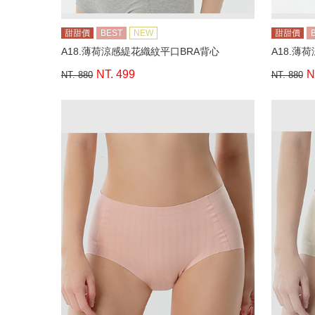
甜甜價
BEST
NEW
甜甜價
A18.薄荷涼感緹花織紋平口BRA背心
A18.薄
NT. 499
N
NT. 880
NT. 880