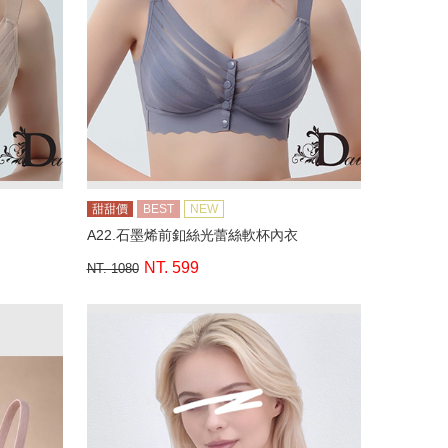
甜甜價
BEST
NEW
A22.石墨烯前釦絲光蕾絲軟杯內衣
NT. 599
NT. 1080