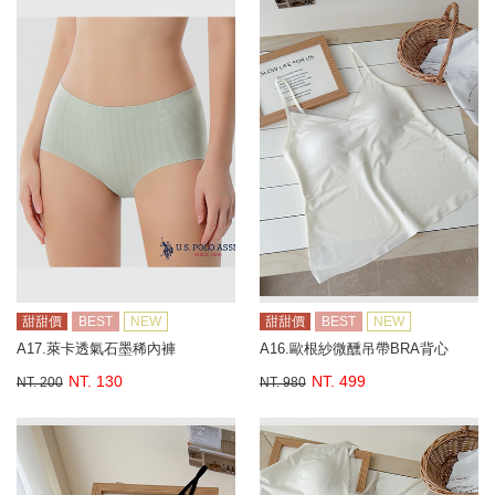
甜甜價
BEST
NEW
甜甜價
BEST
NEW
A17.萊卡透氣石墨稀內褲
A16.歐根紗微醺吊帶BRA背心
NT. 130
NT. 499
NT. 200
NT. 980