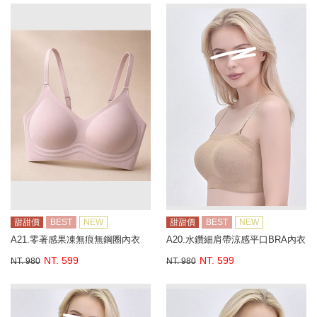
甜甜價
BEST
NEW
甜甜價
BEST
NEW
A21.零著感果凍無痕無鋼圈內衣
A20.水鑽細肩帶涼感平口BRA內衣
NT. 599
NT. 599
NT. 980
NT. 980