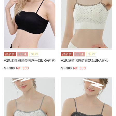
甜甜價
BEST
NEW
甜甜價
BEST
NEW
A20.水鑽細肩帶涼感平口BRA內衣
A19.薄荷涼感羅紋點點BRA背心
NT. 599
NT. 599
NT. 980
NT. 980