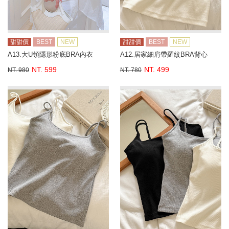
甜甜價
BEST
NEW
甜甜價
BEST
NEW
A13.大U領隱形粉底BRA內衣
A12.居家細肩帶羅紋BRA背心
NT. 599
NT. 499
NT. 980
NT. 780