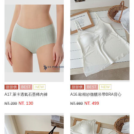
甜甜價
BEST
NEW
甜甜價
BEST
NEW
A17.萊卡透氣石墨稀內褲
A16.歐根紗微醺吊帶BRA背心
NT. 130
NT. 499
NT. 200
NT. 980