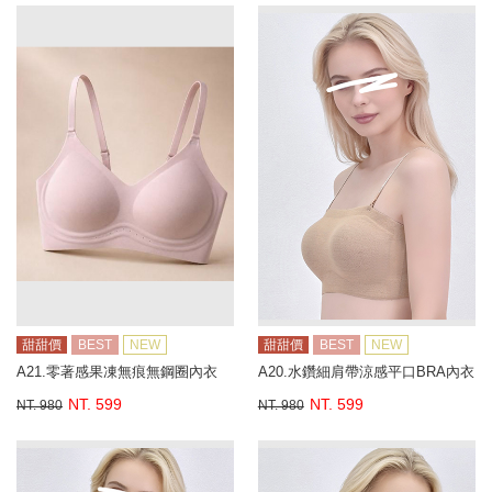
甜甜價
BEST
NEW
甜甜價
BEST
NEW
A21.零著感果凍無痕無鋼圈內衣
A20.水鑽細肩帶涼感平口BRA內衣
NT. 599
NT. 599
NT. 980
NT. 980