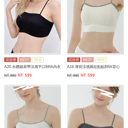
甜甜價
BEST
NEW
甜甜價
BEST
NEW
A20.水鑽細肩帶涼感平口BRA內衣
A19.薄荷涼感羅紋點點BRA背心
NT. 599
NT. 599
NT. 980
NT. 980