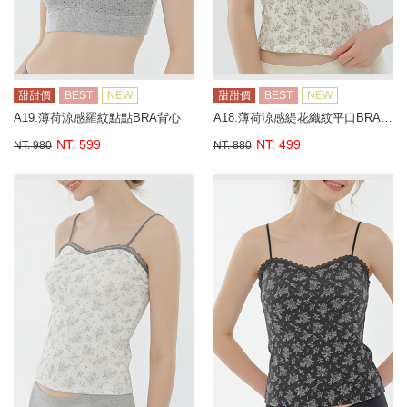
甜甜價
BEST
NEW
甜甜價
BEST
NEW
A19.薄荷涼感羅紋點點BRA背心
A18.薄荷涼感緹花織紋平口BRA背心
NT. 599
NT. 499
NT. 980
NT. 880