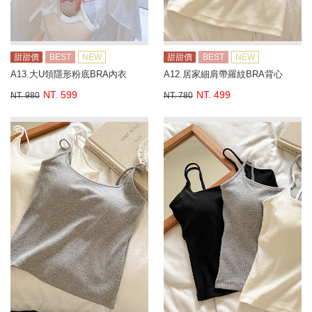
甜甜價
BEST
NEW
甜甜價
BEST
NEW
A13.大U領隱形粉底BRA內衣
A12.居家細肩帶羅紋BRA背心
NT. 599
NT. 499
NT. 980
NT. 780